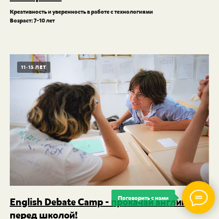
Креативность и уверенность в работе с технологиями
Возраст: 7-10 лет
11-15 ЛЕТ
Поговорить с нами
English Debate Camp - прокачай английский
перед школой!