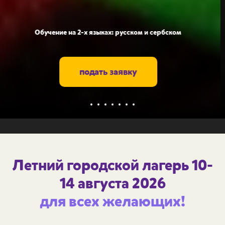
Сильная академическая команда - современные
образовательные методики
смотреть программу
Летний городской лагерь 10-
14 августа 2026
для всех желающих!