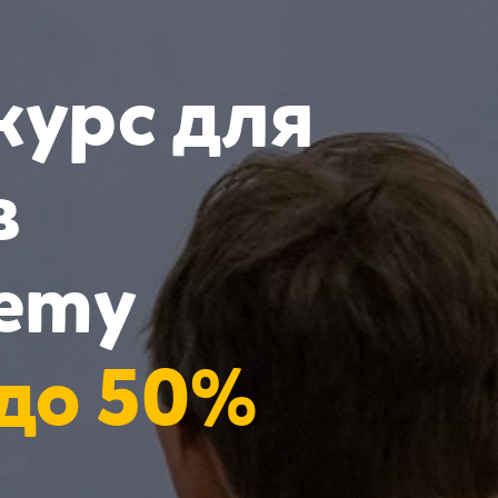
курс для
в
demy
 до 50%