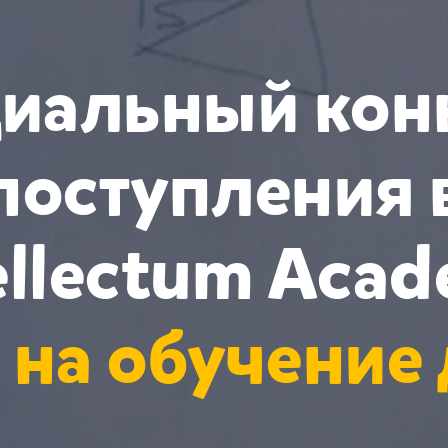
иальный кон
поступления 
ellectum Aca
 на обучение