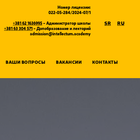
Номер лицензии:
022-05-284/2024-07/1
SR
RU
+381 62 1636995
– А
дминистратор школы
+381 63 304 571
– Допобразование и лекторий
admission@intellectum.academy
ВАШИ ВОПРОСЫ
ВАКАНСИИ
КОНТАКТЫ