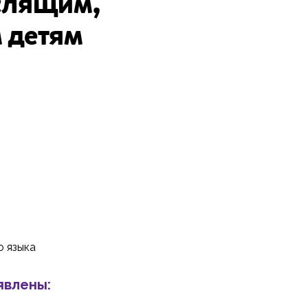
слящим,
 детям
о языка
явлены: