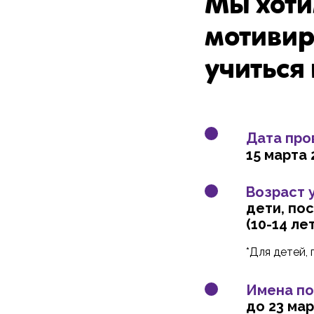
Мы хоти
мотивир
учиться
Дата про
15 марта 
Возраст 
дети, по
(10-14 лет
*Для детей,
Имена по
до 23 мар